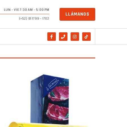
LUN - VIE 7:30 AM - 5:00 PM
LLÁMANOS
(+52) 81 1799 - 1702