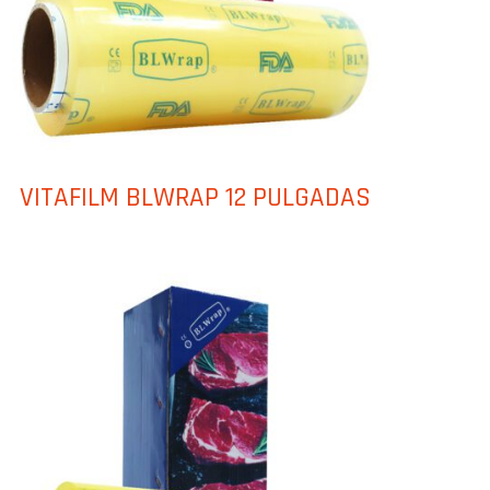
VITAFILM BLWRAP 12 PULGADAS