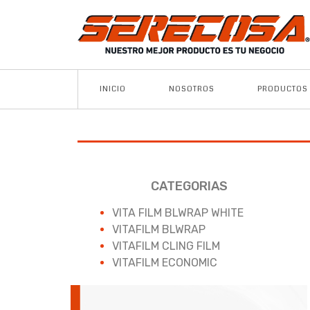
INICIO
NOSOTROS
PRODUCTOS
CATEGORIAS
VITA FILM BLWRAP WHITE
VITAFILM BLWRAP
VITAFILM CLING FILM
VITAFILM ECONOMIC