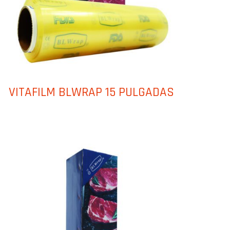
VITAFILM BLWRAP 15 PULGADAS