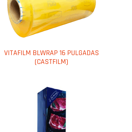
VITAFILM BLWRAP 16 PULGADAS
(CASTFILM)