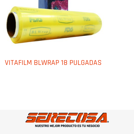
VITAFILM BLWRAP 18 PULGADAS