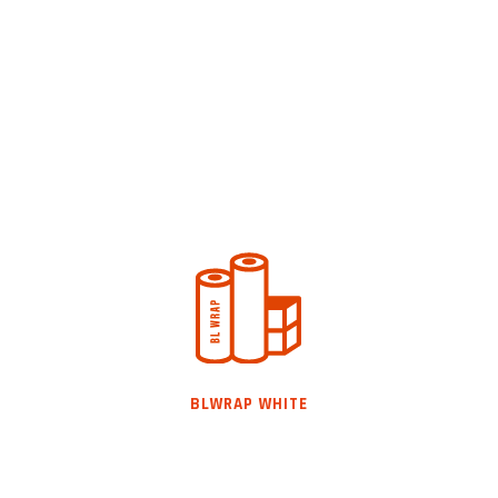
VER CATEGORIA
VITAFILM BLWRAP WHITE
Nueva película PVC, para el empaque
de alimentos, Debido a sus Materiales
BLWRAP WHITE
100% vírgenes con máxima elongación.
VER CATEGORIA