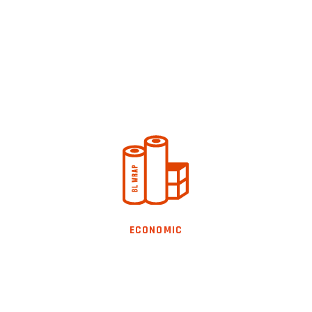
VITAFILM ECONOMIC
Película de PVC grado alimenticio,
por esta razón es especial
ECONOMIC
para el empaque de alimentos.
VER CATEGORIA