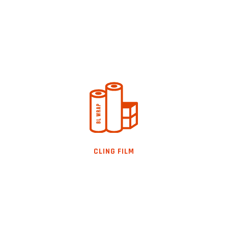
VITAFILM CLING FILM
Películas autoadheribles de
PVC virgen por lo tanto es 100% grado alimenticio
CLING FILM
VER PRODUCTO